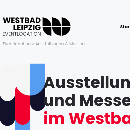
Star
Eventlocation > Ausstellungen & Messen
Ausstellu
und Mess
im Westb