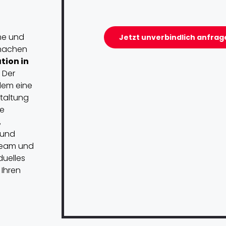
ume und
Jetzt unverbindlich anfrag
 machen
tion in
 Der
udem eine
staltung
ge
,
 und
Team und
duelles
Ihren