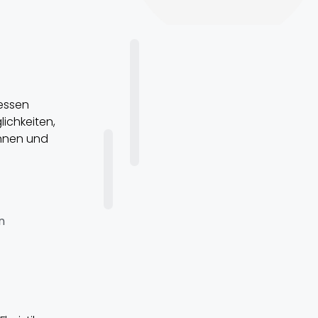
Messen
lichkeiten,
chnen und
n