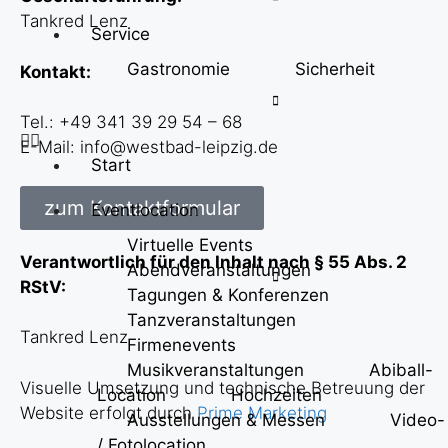
Tankred Lenz
Service
Gastronomie
Sicherheit
Kontakt:
Tel.: +49 341 39 29 54 – 68
E-Mail: info@westbad-leipzig.de
Start
zum Kontaktformular
Eventlocation
Virtuelle Events
Verantwortlich für den Inhalt nach § 55 Abs. 2
Abendveranstaltungen
RStV:
Tagungen & Konferenzen
Tanzveranstaltungen
Tankred Lenz
Firmenevents
Musikveranstaltungen
Abiball-
Visuelle Umsetzung und technische Betreuung der
Location
Hochzeiten
Website erfolgt durch
Prime Marketing
Ausstellungen & Messen
Video-
/ Fotolocation