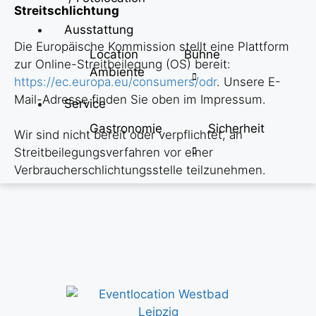
Streitschlichtung
Ausstattung
Die Europäische Kommission stellt eine Plattform
Location
Bühne
zur Online-Streitbeilegung (OS) bereit:
Ambiente
https://ec.europa.eu/consumers/odr
. Unsere E-
Mail-Adresse finden Sie oben im Impressum.
Service
Gastronomie
Sicherheit
Wir sind nicht bereit oder verpflichtet, an
Streitbeilegungsverfahren vor einer
Verbraucherschlichtungsstelle teilzunehmen.