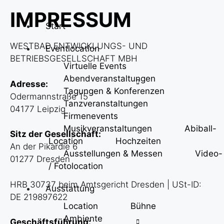
IMPRESSUM
Start
WESTBAD ENTWICKLUNGS- UND
Eventlocation
BETRIEBSGESELLSCHAFT MBH
Virtuelle Events
Abendveranstaltungen
Adresse:
Tagungen & Konferenzen
Odermannstraße 15
Tanzveranstaltungen
04177 Leipzig
Firmenevents
Musikveranstaltungen
Abiball-
Sitz der Gesellschaft:
Location
Hochzeiten
An der Pikardie 6
Ausstellungen & Messen
Video-
01277 Dresden
/ Fotolocation
HRB 30737 beim Amtsgericht Dresden | USt-ID:
Ausstattung
DE 219897622
Location
Bühne
Ambiente
Geschäftsführung: